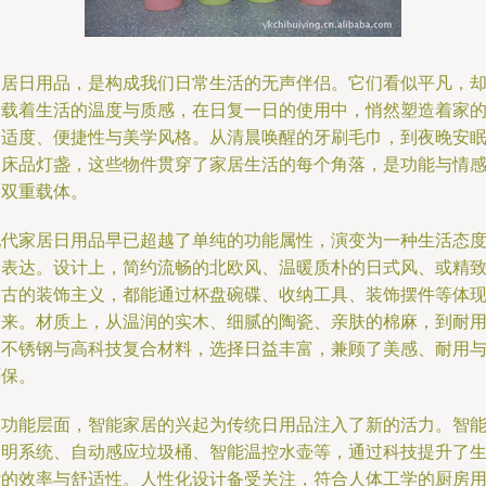
家居日用品，是构成我们日常生活的无声伴侣。它们看似平凡，
承载着生活的温度与质感，在日复一日的使用中，悄然塑造着家
舒适度、便捷性与美学风格。从清晨唤醒的牙刷毛巾，到夜晚安
的床品灯盏，这些物件贯穿了家居生活的每个角落，是功能与情
的双重载体。
现代家居日用品早已超越了单纯的功能属性，演变为一种生活态
的表达。设计上，简约流畅的北欧风、温暖质朴的日式风、或精
复古的装饰主义，都能通过杯盘碗碟、收纳工具、装饰摆件等体
出来。材质上，从温润的实木、细腻的陶瓷、亲肤的棉麻，到耐
的不锈钢与高科技复合材料，选择日益丰富，兼顾了美感、耐用
环保。
在功能层面，智能家居的兴起为传统日用品注入了新的活力。智
照明系统、自动感应垃圾桶、智能温控水壶等，通过科技提升了
活的效率与舒适性。人性化设计备受关注，符合人体工学的厨房