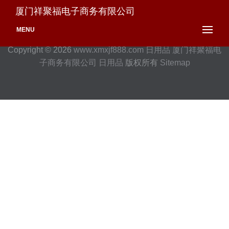
厦门祥聚福电子商务有限公司
MENU
Copyright © 2026
www.xmxjf888.com
日用品
厦门祥聚福电
子商务有限公司
日用品
版权所有
Sitemap