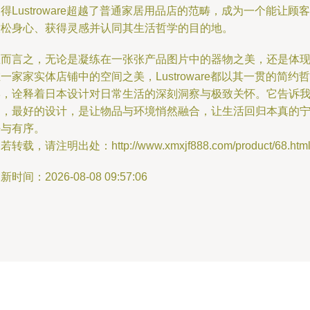
得Lustroware超越了普通家居用品店的范畴，成为一个能让顾客
放松身心、获得灵感并认同其生活哲学的目的地。
总而言之，无论是凝练在一张张产品图片中的器物之美，还是体
一家家实体店铺中的空间之美，Lustroware都以其一贯的简约哲
学，诠释着日本设计对日常生活的深刻洞察与极致关怀。它告诉
们，最好的设计，是让物品与环境悄然融合，让生活回归本真的
静与有序。
若转载，请注明出处：http://www.xmxjf888.com/product/68.htm
新时间：2026-08-08 09:57:06