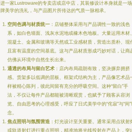
进一家Lustroware的专卖店或店中店，其装修设计本身就是一场
品牌美学的洗礼，与产品图片所传达的气质一脉相承。
空间色调与材质统一
：店铺整体采用与产品调性一致的浅色
系，如白色墙面、浅灰水泥地或橡木色地板。大量运用木材
混凝土、金属和玻璃等天然或工业感材质，营造出质朴、现
且富有温度的空间基底。这与产品材质形成巧妙对话，让商
仿佛从环境中自然生长出来。
通透的布局与留白艺术
：店内布局疏朗有致，坚决摒弃拥挤
感。货架多以低调的层板、框架式结构为主，产品像艺术品
样被精心陈列，彼此间留有充分的呼吸空间。这种“留白”手
法，不仅让每件产品都能被清晰观赏，也赋予了顾客从容浏
览、自由思考的心理感受，呼应了日式美学中的“侘寂”与“间”
念。
焦点照明与氛围营造
：灯光设计至关重要。通常采用点状射
或轨道射灯进行重点照明，精准地将光线投射在产品上，突