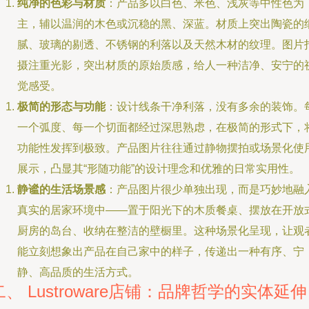
纯净的色彩与材质
：产品多以白色、米色、浅灰等中性色为
主，辅以温润的木色或沉稳的黑、深蓝。材质上突出陶瓷的
腻、玻璃的剔透、不锈钢的利落以及天然木材的纹理。图片
摄注重光影，突出材质的原始质感，给人一种洁净、安宁的
觉感受。
极简的形态与功能
：设计线条干净利落，没有多余的装饰。
一个弧度、每一个切面都经过深思熟虑，在极简的形式下，
功能性发挥到极致。产品图片往往通过静物摆拍或场景化使
展示，凸显其“形随功能”的设计理念和优雅的日常实用性。
静谧的生活场景感
：产品图片很少单独出现，而是巧妙地融
真实的居家环境中——置于阳光下的木质餐桌、摆放在开放
厨房的岛台、收纳在整洁的壁橱里。这种场景化呈现，让观
能立刻想象出产品在自己家中的样子，传递出一种有序、宁
静、高品质的生活方式。
二、 Lustroware店铺：品牌哲学的实体延伸