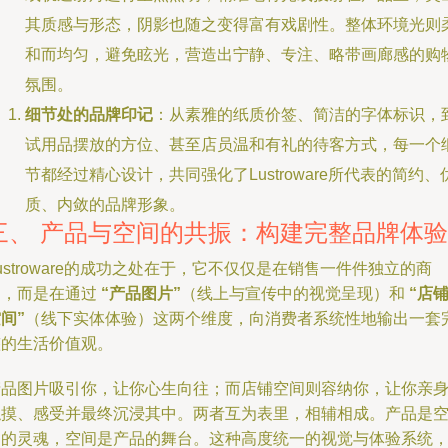
其质感与形态，阴影也随之变得富有戏剧性。整体环境光则
和而均匀，避免眩光，营造出宁静、专注、略带画廊感的购
氛围。
细节处的品牌印记
：从素雅的纸质价签、简洁的字体标识，
试用品摆放的方位、甚至店员温和有礼的待客方式，每一个
节都经过精心设计，共同强化了Lustroware所代表的简约、
质、内敛的品牌形象。
三、 产品与空间的共振：构建完整品牌体验
ustroware的成功之处在于，它不仅仅是在销售一件件独立的商
品，而是在通过
“产品图片”
（线上与宣传中的视觉呈现）和
“店
间”
（线下实体体验）这两个维度，向消费者系统性地输出一套
整的生活价值观。
产品图片吸引你，让你心生向往；而店铺空间则容纳你，让你亲
触摸、感受并最终沉浸其中。两者互为表里，相辅相成。产品是
间的灵魂，空间是产品的舞台。这种高度统一的视觉与体验系统